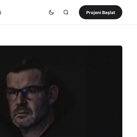
i
Projeni Başlat