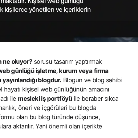
ulmaktadır. Kişisel web günlüğü
 kişilerce yönetilen ve içeriklerin
a ne oluyor?
sorusu tasarım yaptırmak
 web günlüğü işletme, kurum veya firma
n yayınlandığı blogdur.
Blogun ve blog sahibi
işisel hayatı kişisel web günlüğünün amacını
adı ile
mesleki iş portföyü
ile beraber sıkça
manlık, öneri ve içgörüleri bu blogda
latformu olan bu blog türünde düşünce,
ra aktarılır. Yani önemli olan içerikte