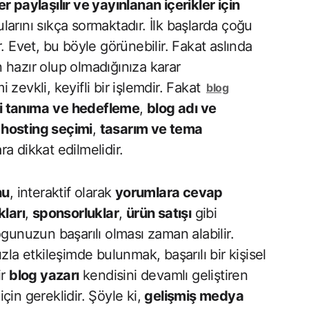
er paylaşılır ve yayınlanan içerikler için
larını sıkça sormaktadır. İlk başlarda çoğu
. Evet, bu böyle görünebilir. Fakat aslında
 hazır olup olmadığınıza karar
i zevkli, keyifli bir işlemdir. Fakat
blog
i tanıma
ve hedefleme
,
blog adı ve
hosting seçimi
,
tasarım ve tema
ara dikkat edilmelidir.
nu
, interaktif olarak
yorumlara cevap
kları
,
sponsorluklar
,
ürün satışı
gibi
gunuzun başarılı olması zaman alabilir.
zla etkileşimde bulunmak, başarılı bir kişisel
ir
blog yazarı
kendisini devamlı geliştiren
için gereklidir. Şöyle ki,
gelişmiş medya