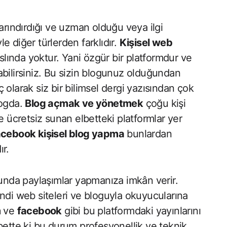
arındırdığı ve uzman olduğu veya ilgi
e diğer türlerden farklıdır.
Kişisel web
aslında yoktur. Yani özgür bir platformdur ve
abilirsiniz. Bu sizin blogunuz olduğundan
olarak siz bir bilimsel dergi yazısından çok
logda.
Blog açmak ve yönetmek
çoğu kişi
e ücretsiz sunan elbetteki platformlar yer
acebook kişisel blog yapma
bunlardan
ır.
sunda paylaşımlar yapmanıza imkân verir.
ndi web siteleri ve bloguyla okuyucularına
m
ve
facebook
gibi bu platformdaki yayınlarını
bette ki bu durum profesyonellik ve teknik