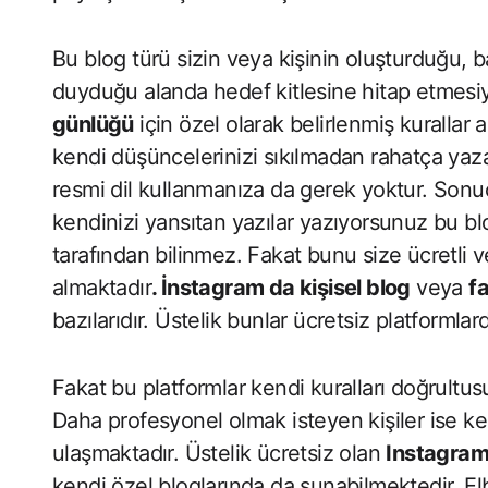
Bu blog türü sizin veya kişinin oluşturduğu, b
duyduğu alanda hedef kitlesine hitap etmesiyl
günlüğü
için özel olarak belirlenmiş kurallar 
kendi düşüncelerinizi sıkılmadan rahatça yaz
resmi dil kullanmanıza da gerek yoktur. Sonuç 
kendinizi yansıtan yazılar yazıyorsunuz bu b
tarafından bilinmez. Fakat bunu size ücretli v
almaktadır
. İnstagram da kişisel blog
veya
f
bazılarıdır. Üstelik bunlar ücretsiz platformlard
Fakat bu platformlar kendi kuralları doğrultu
Daha profesyonel olmak isteyen kişiler ise ke
ulaşmaktadır. Üstelik ücretsiz olan
Instagra
kendi özel bloglarında da sunabilmektedir. El