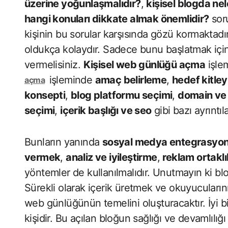
üzerine yoğunlaşmalıdır?
,
kişisel blogda nel
hangi konuları dikkate almak önemlidir?
soru
kişinin bu sorular karşısında gözü kormaktadır
oldukça kolaydır. Sadece bunu başlatmak için
vermelisiniz.
Kişisel web günlüğü açma
işlem
işleminde
amaç belirleme
,
hedef kitley
açma
konsepti
,
blog platformu seçimi
,
domain ve 
seçimi
,
içerik başlığı ve seo
gibi bazı ayrıntıl
Bunların yanında
sosyal medya entegrasyo
vermek
,
analiz ve iyileştirme
,
reklam ortaklı
yöntemler de kullanılmalıdır. Unutmayın ki blo
Sürekli olarak içerik üretmek ve okuyucularını
web günlüğünün temelini oluşturacaktır. İyi b
kişidir. Bu açılan bloğun sağlığı ve devamlılığı 