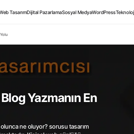
Web Tasarım
Dijital Pazarlama
Sosyal Medya
WordPress
Teknoloj
 Yolu
? Blog Yazmanın En
g olunca ne oluyor? sorusu tasarım